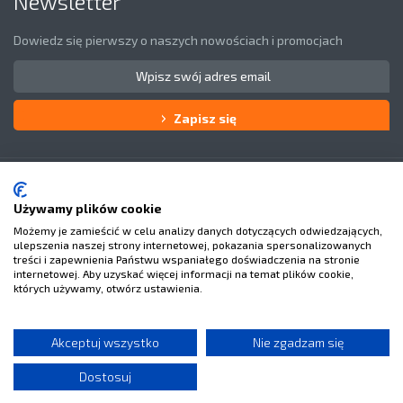
Newsletter
Dowiedz się pierwszy o naszych nowościach i promocjach
Zapisz się
Obsługa klienta
O Nas
Używamy plików cookie
Możemy je zamieścić w celu analizy danych dotyczących odwiedzających,
Masz pytania?
ulepszenia naszej strony internetowej, pokazania spersonalizowanych
treści i zapewnienia Państwu wspaniałego doświadczenia na stronie
internetowej. Aby uzyskać więcej informacji na temat plików cookie,
których używamy, otwórz ustawienia.
Facebook
Youtube
Akceptuj wszystko
Nie zgadzam się
Dostosuj
Copyright © 2014
Fitness4You