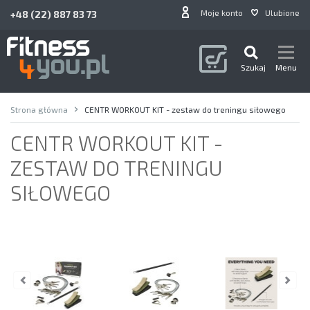
Moje konto
Ulubione
+48 (22) 887 83 73
Szukaj
Menu
Strona główna
CENTR WORKOUT KIT - zestaw do treningu siłowego
CENTR WORKOUT KIT -
ZESTAW DO TRENINGU
SIŁOWEGO