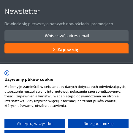
Newsletter
Dowiedz się pierwszy o naszych nowościach i promocjach
Zapisz się
Obsługa klienta
O Nas
Używamy plików cookie
Możemy je zamieścić w celu analizy danych dotyczących odwiedzających,
Masz pytania?
ulepszenia naszej strony internetowej, pokazania spersonalizowanych
treści i zapewnienia Państwu wspaniałego doświadczenia na stronie
internetowej. Aby uzyskać więcej informacji na temat plików cookie,
których używamy, otwórz ustawienia.
Facebook
Youtube
Akceptuj wszystko
Nie zgadzam się