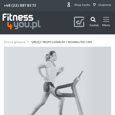
Moje konto
Ulubione
+48 (22) 887 83 73
Szukaj
Menu
Strona główna
SPRZĘT PROFESJONALNY I REHABILITACYJNY