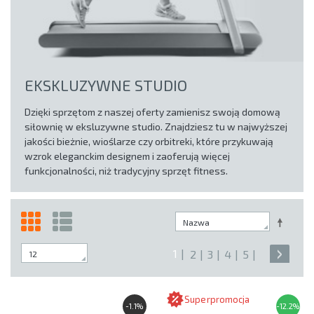
EKSKLUZYWNE STUDIO
Dzięki sprzętom z naszej oferty zamienisz swoją domową
siłownię w eksluzywne studio. Znajdziesz tu w najwyższej
jakości bieżnie, wioślarze czy orbitreki, które przykuwają
wzrok eleganckim designem i zaoferują więcej
funkcjonalności, niż tradycyjny sprzęt fitness.
1
2
3
4
5
Superpromocja
-1.1%
-12.2%