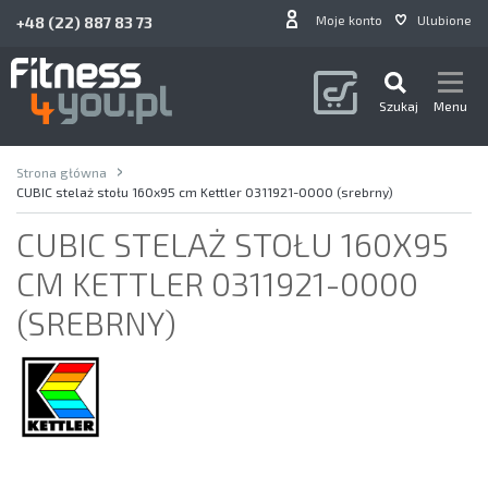
Moje konto
Ulubione
+48 (22) 887 83 73
Szukaj
Menu
Strona główna
CUBIC stelaż stołu 160x95 cm Kettler 0311921-0000 (srebrny)
CUBIC STELAŻ STOŁU 160X95
CM KETTLER 0311921-0000
(SREBRNY)