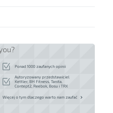
you?
Ponad 1000 zaufanych opinii
Autoryzowany przedstawiciel
Kettler, BH Fitness, Tanita,
Contept2, Reebok, Bosu i TRX
Więcej o tym dlaczego warto nam zaufać