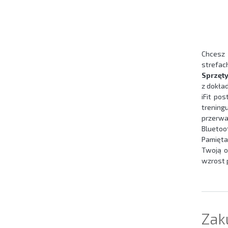
Chcesz 
strefac
Sprzęty
z dokła
iFit po
trening
przerwa
Bluetoot
Pamięta
Twoją o
wzrost p
Zak