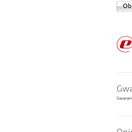
Gwa
Gwaranc
Opi