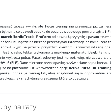
osiągać lepsze wyniki, ale Twoje treningi nie przynoszą już zam
h tętna na co pozwoli opaska do bezprzewodowego pomiaru tętna
i-FI
 marek NordicTrack i ProForm
od dawna łączyły się z pasami teleme
dnością EKG będzie na bieżąco przekazywał informację do komputera t
stanowił wyjść na przeciw przyszłym klientom i stworzył własną opa
u. Jest wąska, lekka, wykonana z miękkiego materiału. Dzięki tem
nie wykresu pulsu. Pasek odporny jest na pot, więc nie zsuwa się z
h® LE (BLE). Dane mierzone przez opaskę, wyświetlane są na konsoli, lu
j, że na platformie iFit wprowadzono opcję
Active Pulse HR Trainin
paskę i dopasuje trening tak, abyś znajdował się w odpowiedniej st
rędkości, jak i nachylenia urządzenia, które to obsługuje.
upy na raty