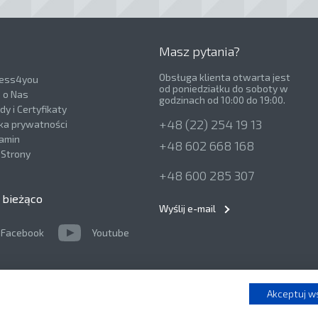
Masz pytania?
Obsługa klienta otwarta jest
ness4you
od poniedziałku do soboty w
e o Nas
godzinach od 10:00 do 19:00.
y i Certyfikaty
+48 (22) 254 19 13
yka prywatności
amin
+48 602 668 168
Strony
+48 600 285 307
 bieżąco
Wyślij e-mail
Facebook
Youtube
Akceptuj w
Dosta