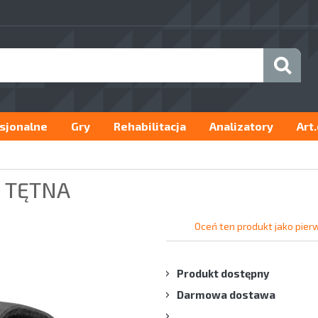
sjonalne
Gry
Rehabilitacja
Analizatory
Art
U TĘTNA
Oceń ten produkt jako pier
Produkt dostępny
Darmowa dostawa