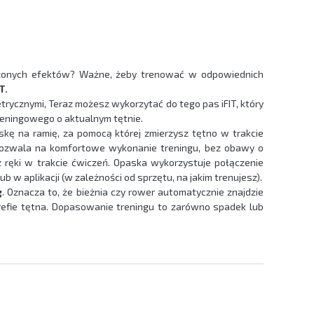
ierzonych efektów? Ważne, żeby trenować w odpowiednich
T.
trycznymi, Teraz możesz wykorzytać do tego pas iFIT, który
reningowego o aktualnym tętnie.
skę na ramię, za pomocą której zmierzysz tętno w trakcie
u pozwala na komfortowe wykonanie treningu, bez obawy o
 ręki w trakcie ćwiczeń. Opaska wykorzystuje połączenie
b w aplikacji (w zależności od sprzętu, na jakim trenujesz).
g
. Oznacza to, że bieżnia czy rower automatycznie znajdzie
refie tętna. Dopasowanie treningu to zarówno spadek lub