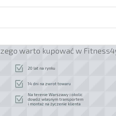
czego warto kupować w Fitness4
20 lat na rynku
14 dni na zwrot towaru
Na terenie Warszawy i okolic
dowóz własnym transportem
i montaż na życzenie klienta