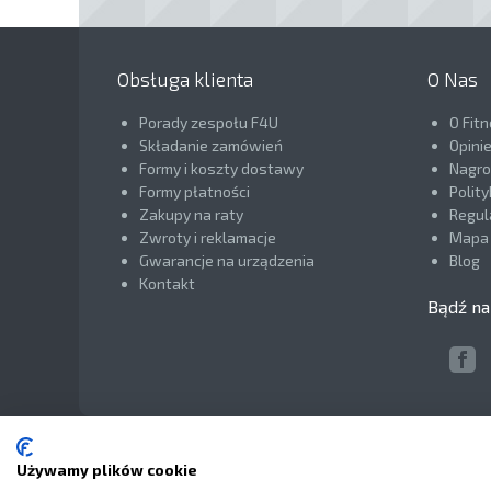
Obsługa klienta
O Nas
Porady zespołu F4U
O Fit
Składanie zamówień
Opini
Formy i koszty dostawy
Nagrod
Formy płatności
Polit
Zakupy na raty
Regul
Zwroty i reklamacje
Mapa 
Gwarancje na urządzenia
Blog
Kontakt
Bądź na
Używamy plików cookie
Copyright © 2014
Fitness4You
Płatności