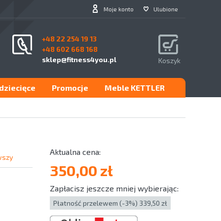
Moje konto
Ulubione
+48 22 254 19 13
+48 602 668 168
sklep@fitness4you.pl
Koszyk
.dziecięce
Promocje
Meble KETTLER
wszy
350,00 zł
Zapłacisz jeszcze mniej wybierając:
Płatność przelewem (-3%) 339,50 zł