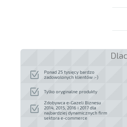
Dla
Ponad 25 tysięcy bardzo
zadowolonych klientów :-)
Tylko oryginalne produkty
Zdobywca e-Gazeli Biznesu
2014, 2015, 2016 i 2017 dla
najbardziej dynamicznych firm
sektora e-commerce