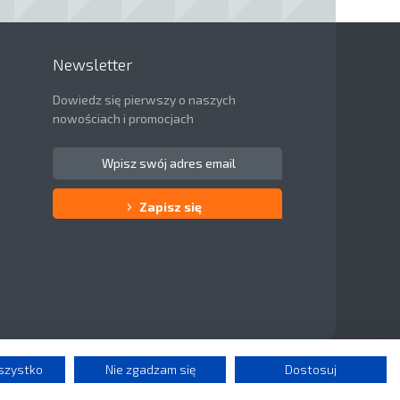
Newsletter
Dowiedz się pierwszy o naszych
nowościach i promocjach
Zapisz się
szystko
Nie zgadzam się
Dostosuj
wa
Sprawdź nas