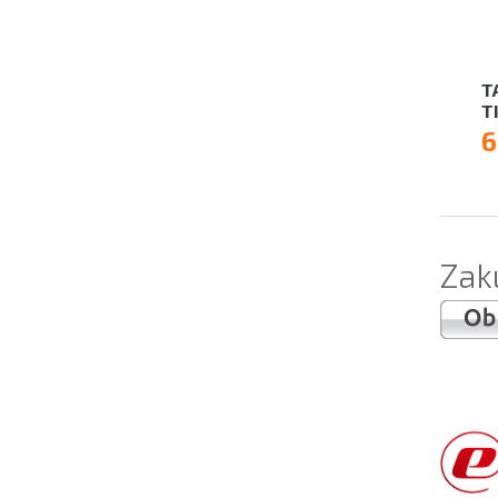
T
T
6
Zak