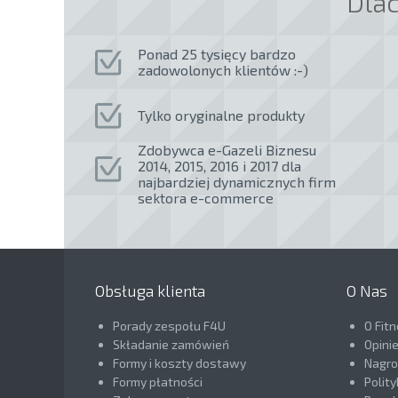
Dla
Ponad 25 tysięcy bardzo
zadowolonych klientów :-)
Tylko oryginalne produkty
Zdobywca e-Gazeli Biznesu
2014, 2015, 2016 i 2017 dla
najbardziej dynamicznych firm
sektora e-commerce
Obsługa klienta
O Nas
Porady zespołu F4U
O Fit
Składanie zamówień
Opini
Formy i koszty dostawy
Nagrod
Formy płatności
Polit