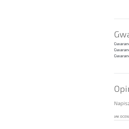
Gwa
Gwaranc
Gwaranc
Gwaranc
Opi
Napisz
JAK OCEN