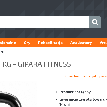
sjonalne
Gry
Rehabilitacja
Analizatory
Art
ITNESS
KG - GIPARA FITNESS
Oceń ten produkt jako pier
Produkt dostępny
Gwarancja zwrotu towaru 
14 dni!