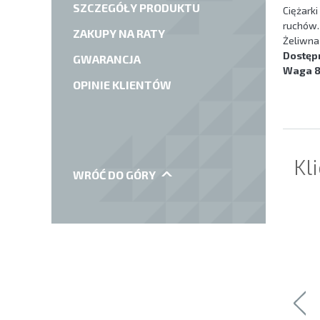
SZCZEGÓŁY PRODUKTU
Ciężark
ruchów.
ZAKUPY NA RATY
Żeliwna
Dostęp
GWARANCJA
Waga 8
OPINIE KLIENTÓW
Kl
WRÓĆ DO GÓRY