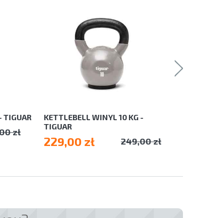
- TIGUAR
KETTLEBELL WINYL 10 KG -
KETTLEBE
TIGUAR
TIGUAR
00 zł
229,00 zł
290,00
249,00 zł