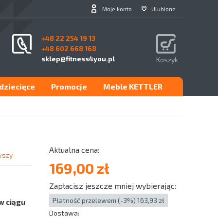
Moje konto
Ulubione
+48 22 254 19 13
+48 602 668 168
sklep@fitness4you.pl
Koszyk
.dziecięce
Promocje
Meble KETTLER
wszy
169,00 zł
Zapłacisz jeszcze mniej wybierając:
Płatność przelewem (-3%) 163,93 zł
w ciągu
Dostawa: