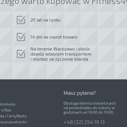
czego warto kupować w Fitness4
20 lat na rynku
14 dni na zwrot towaru
Na terenie Warszawy i okolic
dowóz własnym transportem
i montaż na życzenie klienta
Masz pytania?
Obsługa klienta otwarta jest
ness4you
od poniedziałku do soboty w
e o Nas
godzinach od 10:00 do 19:00.
y i Certyfikaty
+48 (22) 254 19 13
yka prywatności