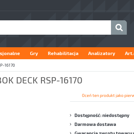
sjonalne
Gry
Rehabilitacja
Analizatory
Art
P-16170
OK DECK RSP-16170
Oceń ten produkt jako pier
Dostępność: niedostępny
Darmowa dostawa
Gwarancja zwrotu towaru 