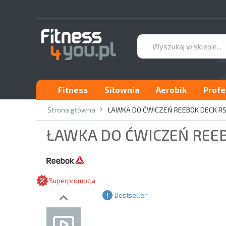
Fitness
Siłownia
Aerobik
Profe
Strona główna
ŁAWKA DO ĆWICZEŃ REEBOK DECK RS
ŁAWKA DO ĆWICZEŃ REEB
Superpromocja
Bestseller