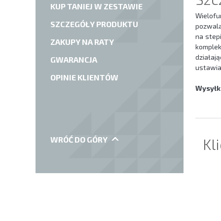
KUP TANIEJ W ZESTAWIE
Wielofu
SZCZEGÓŁY PRODUKTU
pozwal
na step
ZAKUPY NA RATY
komple
działaj
GWARANCJA
ustawia
OPINIE KLIENTÓW
Wysyłka
WRÓĆ DO GÓRY
Kl