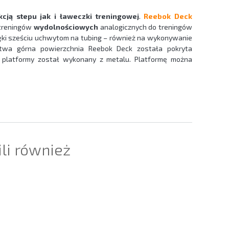
kcją stepu jak i ławeczki treningowej
.
Reebok Deck
 treningów
wydolnościowych
analogicznych do treningów
zięki sześciu uchwytom na tubing – również na wykonywanie
stwa górna powierzchnia Reebok Deck została pokryta
 platformy został wykonany z metalu. Platformę można
ili również