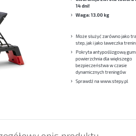
14 dni!
Waga: 13.00 kg
Może służyć zarówno jako tr
step, jak i jako ławeczka tren
Pokryta antypoślizgową gum
powierzchnia dla większego
bezpieczeństwa w czasie
dynamicznych treningów
Sprawdź na www.stepy.pl
zegółowy opis produktu