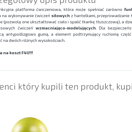
nkcyjna platforma ćwiczeniowa, która może spełniać zarówno
fun
a na wykonywanie ćwiczeń
siłowych
z hantelkami, przeprowadzanie
ie (pozwolą one ukształtować ciało i spalić tkankę tłuszczową), a d
ksowych ćwiczeń
wzmacniająco-modelujących
. Dla bezpieczeń
ącą antypoślizgowo gumą, a element podtrzymujący ruchomą część
ć na dwóch różnych wysokościach.
 na koszt F4U!!!
ienci który kupili ten produkt, kup