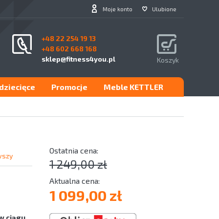
Moje konto
Ulubione
+48 22 254 19 13
+48 602 668 168
sklep@fitness4you.pl
Koszyk
.dziecięce
Promocje
Meble KETTLER
wszy
1 249,00 zł
1 099,00 zł
w ciągu