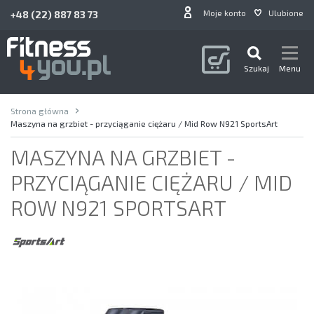
Moje konto
Ulubione
+48 (22) 887 83 73
Szukaj
Menu
Strona główna
Maszyna na grzbiet - przyciąganie ciężaru / Mid Row N921 SportsArt
MASZYNA NA GRZBIET -
PRZYCIĄGANIE CIĘŻARU / MID
ROW N921 SPORTSART