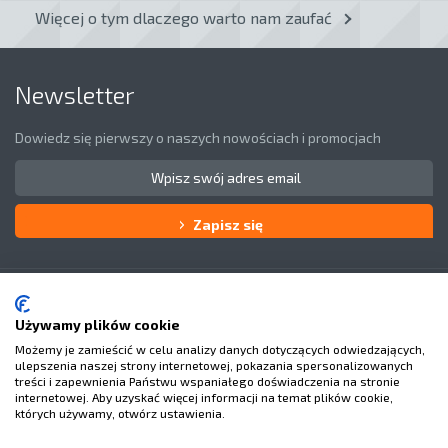
Więcej o tym dlaczego warto nam zaufać
Newsletter
Dowiedz się pierwszy o naszych nowościach i promocjach
Zapisz się
Obsługa klienta
O Nas
Używamy plików cookie
Możemy je zamieścić w celu analizy danych dotyczących odwiedzających,
Masz pytania?
ulepszenia naszej strony internetowej, pokazania spersonalizowanych
treści i zapewnienia Państwu wspaniałego doświadczenia na stronie
internetowej. Aby uzyskać więcej informacji na temat plików cookie,
których używamy, otwórz ustawienia.
Facebook
Youtube