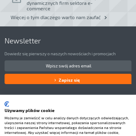
dynamicznych firm sektora e-
commerce
Więcej o tym dlaczego warto nam zaufać
Newsletter
Dowiedz się pierwszy o naszych nowościach i promocjach
Zapisz się
Obsługa klienta
O Nas
Używamy plików cookie
Możemy je zamieścić w celu analizy danych dotyczących odwiedzających,
Masz pytania?
ulepszenia naszej strony internetowej, pokazania spersonalizowanych
treści i zapewnienia Państwu wspaniałego doświadczenia na stronie
internetowej. Aby uzyskać więcej informacji na temat plików cookie,