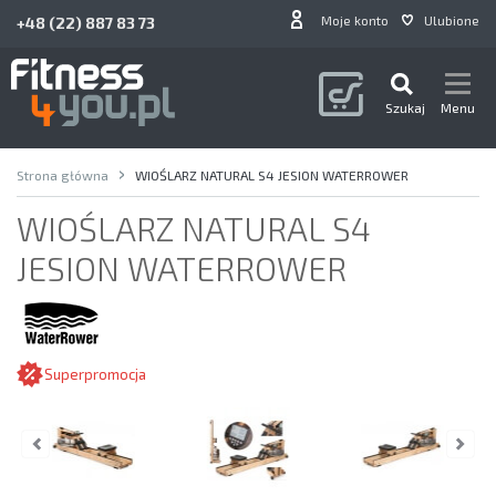
Moje konto
Ulubione
+48 (22) 887 83 73
Szukaj
Menu
Strona główna
WIOŚLARZ NATURAL S4 JESION WATERROWER
WIOŚLARZ NATURAL S4
JESION WATERROWER
Superpromocja