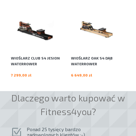
WIOŚLARZ CLUB S4 JESION
WIOŚLARZ OAK S4 DĄB
WI
WATERROWER
WATERROWER
W
7 299,00 zł
6 649,00 zł
8 
Dlaczego warto kupować w
Fitness4you?
Ponad 25 tysięcy bardzo
zadowolonych klientów :-)